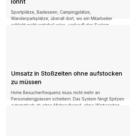
lohnt
Sportplätze, Badeseen, Campingplätze,
Wanderparkplätze, überall dort, wo ein Mitarbeiter
schlicht nicht rentabel wäre, verkauft das System
zuverlässig und ohne Mehrkosten.
Umsatz in Stoßzeiten ohne aufstocken
zu müssen
Hohe Besucherfrequenz muss nicht mehr an
Personalengpässen scheitern. Das System fängt Spitzen
automatisch ab ohne Mehraufwand, ohne Wartezeiten,
ohne Stress.